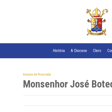
História
A Diocese
Clero
Co
Diocese de Piracicaba
Monsenhor José Bote